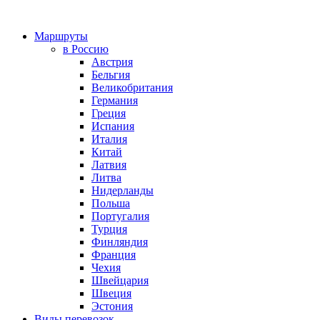
Маршруты
в Россию
Австрия
Бельгия
Великобритания
Германия
Греция
Испания
Италия
Китай
Латвия
Литва
Нидерланды
Польша
Португалия
Турция
Финляндия
Франция
Чехия
Швейцария
Швеция
Эстония
Виды перевозок