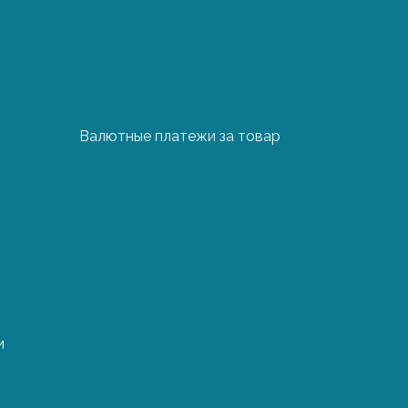
йся, хрупкий или
 стыковок и
Валютные платежи за товар
йдет дороже
узки/разгрузки товара
, таможенное
 и т.д.
и