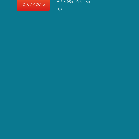
+7 495 144-75-
стоимость
37
ией