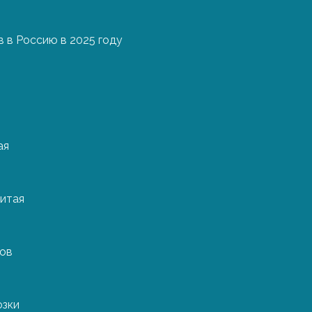
 в Россию в 2025 году
Стоимост
Ценообразование в 
факторов, и для оп
их учитывать.
ая
Растущий спрос на 
тому, что ставки ф
итая
примеру, контейнерн
непрерывно рос, пок
что в семь раз выш
ров
Основные проблемы
спроса или ценовой
ограниченности ин
озки