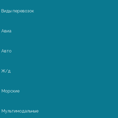
Виды перевозок
Авиа
из
Авто
Ж/д
международные
деш в любую точку
Морские
с услуг от
 и маркировки
Мультимодальные