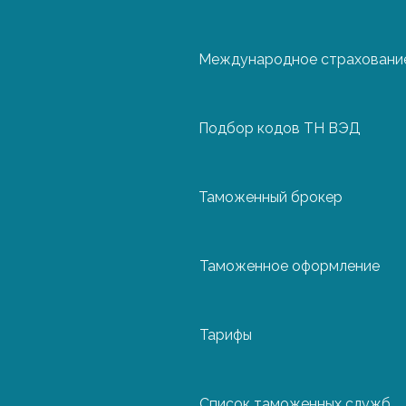
Международное страхование
Чехия
Подбор кодов ТН ВЭД
Швейцария
Таможенный брокер
Швеция
Таможенное оформление
Эстония
Тарифы
Из чего складывается ст
Список таможенных служб
Вид транспорта: по морю – дешевле в