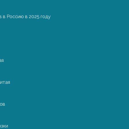
 в Россию в 2025 году
Стоимост
Нидерла
Ценообразование в 
ая
факторов, и для оп
их учитывать.
Восстановление тор
итая
рост онлайн-прода
всем видам транспо
например, продово
ров
10-20%. И в ближай
Однако несмотря на
увеличивают цены н
озки
особенности тех, к