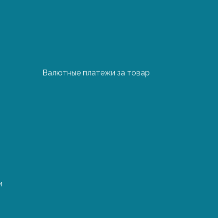
йся, хрупкий или
 стыковок и
йдет дороже
Валютные платежи за товар
узки/разгрузки товара
, таможенное
 и т.д.
и