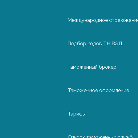
Международное страхование
Чехия
Подбор кодов ТН ВЭД
Швейцария
Таможенный брокер
Швеция
Таможенное оформление
Эстония
Из чего складывается ст
Тарифы
Вид транспорта: по морю – дешевле в
дороже
Список таможенных служб