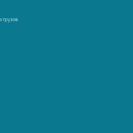
поставщиками и пе
заказов.
 грузов
Ниже указаны приме
а также расписаны
грузоперевозки. Об
может рассчитать т
информации о грузе:
оимость
сего, по воздуху –