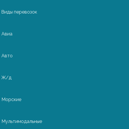
Виды перевозок
Авиа
из
Авто
Ж/д
международные
одов в любую точку
Морские
с услуг от
 и маркировки
Мультимодальные