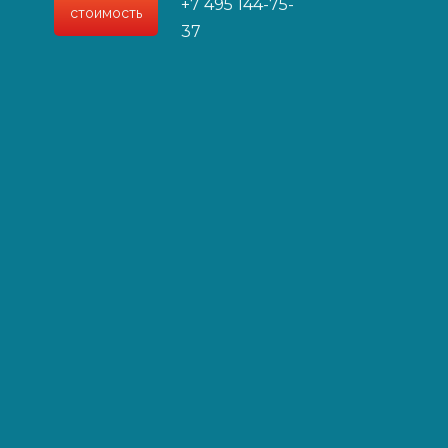
+7 495 144-75-
стоимость
37
ией