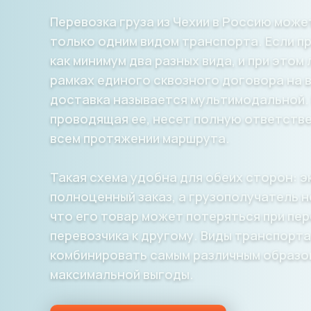
Перевозка груза из Чехии в Россию мож
только одним видом транспорта. Если пр
как минимум два разных вида, и при этом
рамках единого сквозного договора на в
доставка называется мультимодальной.
проводящая ее, несет полную ответстве
всем протяжении маршрута.
Такая схема удобна для обеих сторон: 
полноценный заказ, а грузополучатель н
что его товар может потеряться при пе
перевозчика к другому. Виды транспорт
комбинировать самым различным образо
максимальной выгоды.