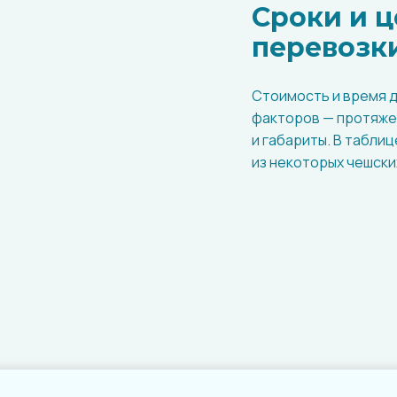
Сроки и 
перевозки
Стоимость и время д
факторов — протяжен
и габариты. В табли
из некоторых чешски