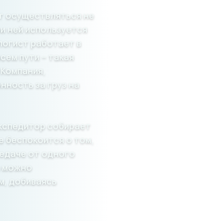
ет осуществляться не
и ней используется
 логист работает в
сем пути – такая
 Компания,
нность за груз на
экспедитор собирает
е беспокоится о том,
редаче от одного
а можно
м, добиваясь