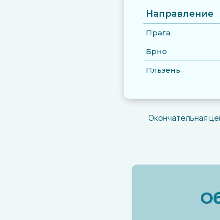
Направление
Прага
Брно
Пльзень
Окончательная це
Об