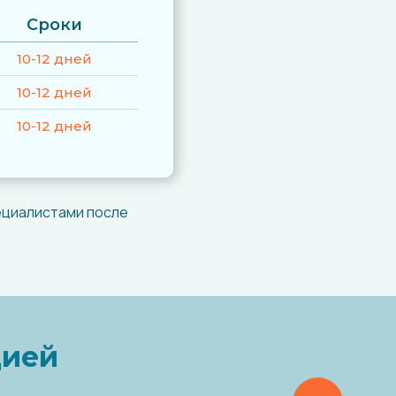
Сроки
10-12 дней
10-12 дней
10-12 дней
ециалистами после
цией