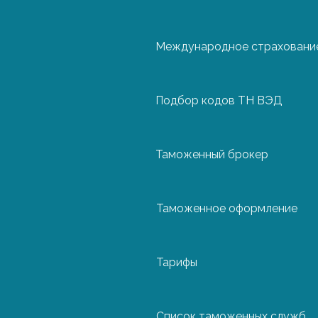
Международное страхование
Чехия
Подбор кодов ТН ВЭД
Швейцария
Таможенный брокер
Швеция
Таможенное оформление
Эстония
Тарифы
Список таможенных служб