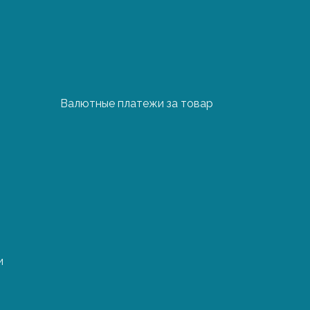
Валютные платежи за товар
1 паллет
1 фура
550 €
5000 €
550 €
5000 €
550 €
5000 €
и