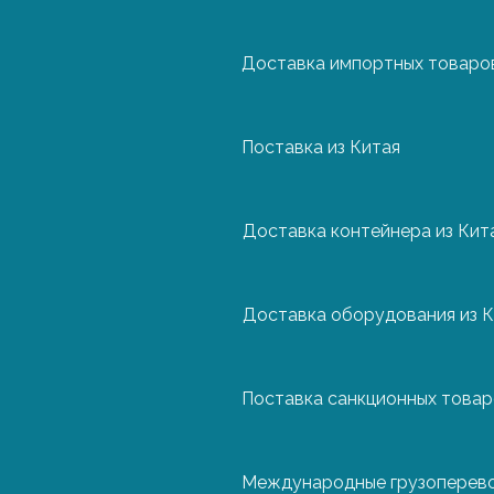
Доставка импортных товаров
Нидерланды
Поставка из Китая
Польша
Доставка контейнера из Кит
Португалия
Механизм перевозки химикатов определяется и
применяются цистерны или танк-контейнеры. 
от продуктов питания, одежды и детских товар
Доставка оборудования из К
Турция
Большинство химикатов так или иначе относятс
Для доставки легковоспламеняемых грузов пр
Поставка санкционных това
Финляндия
взрывчатых веществ выполняется автомобилям
Кабина водителя имеет защиту от возгораний,
перевозке допускаются только водители, у ко
Международные грузоперев
Франция