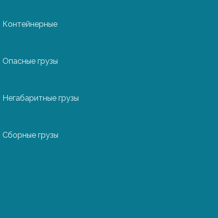
енно ее вклад в
Контейнерные
не только перевезти
ссии, но и оформить
Опасные грузы
олнить весь спектр
 декларацию,
Негабаритные грузы
 и оплачиваем
авляем ваши
Сборные грузы