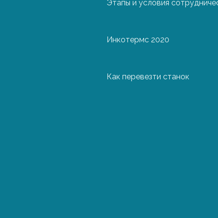
Этапы и условия сотрудниче
Окончательная 
Инкотермс 2020
Как перевезти станок
О
А
Ге