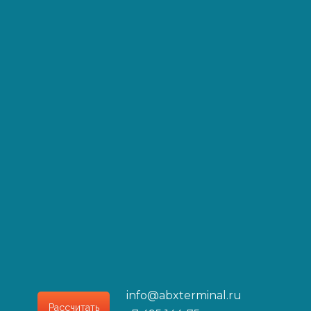
Сроки
7-9 дней
7-9 дней
7-9 дней
info@abxterminal.ru
Рассчитать