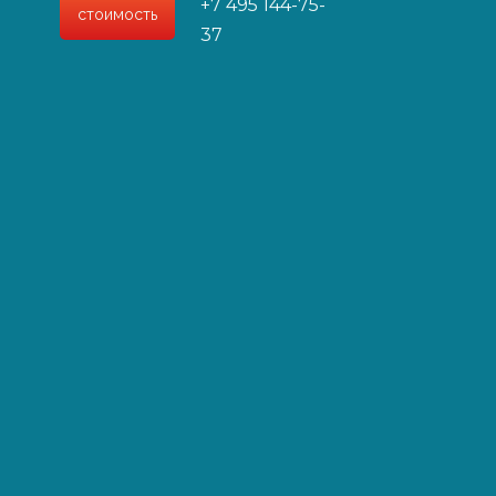
+7 495 144-75-
стоимость
и специалистами
37
ией