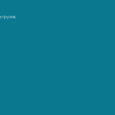
 грузов
Сроки и ц
из Латви
Стоимость и время 
факторов — протяже
и габариты. В табл
перевозки из некот