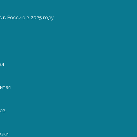
 в Россию в 2025 году
ая
сходя из физико-химических характеристик груза. Для
Разумеется, любые химические вещества нужно перевоз
ов.
итая
я к опасным грузам, и для них существуют свои правил
именяются цистерны из негорючих материалов. Трансп
ров
и с выхлопной трубой, вынесенной в сторону перед р
 а сам автомобиль обязательно оснащается огнетушител
торых есть специальное разрешение.
озки