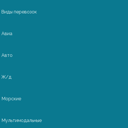
Виды перевозок
Авиа
ов из
Авто
Ж/д
промышленности
 товаров:
Морские
я посуды, стекло и
алы, косметика,
 другое. Однако
Мультимодальные
е является