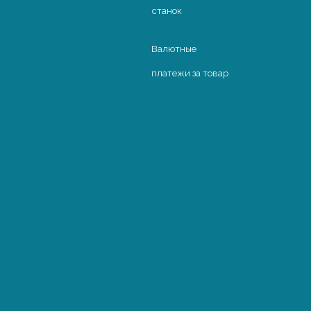
станок
8 906 037 11 74
customs@abxterminal.ru
Валютные
Оставить заявку
платежи за товар
Доставим груз оптимальным
способом
Виды транспорта
Виды грузов
Авто
Железная дорога