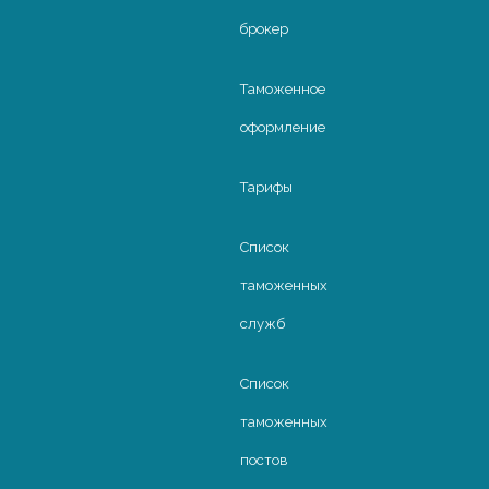
брокер
Таможенное
оформление
Тарифы
Список
таможенных
Направление
1 паллет
1 машина
Сроки
служб
9-11
Стамбул
700 €
3000 €
дней
Список
10-12
Анкара
750 €
3300 €
дней
таможенных
10-12
Мерсин
750 €
3300 €
дней
постов