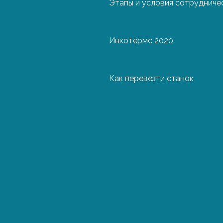
Этапы и условия сотрудниче
Окончательная 
Инкотермс 2020
Как перевезти станок
О
А
Ге