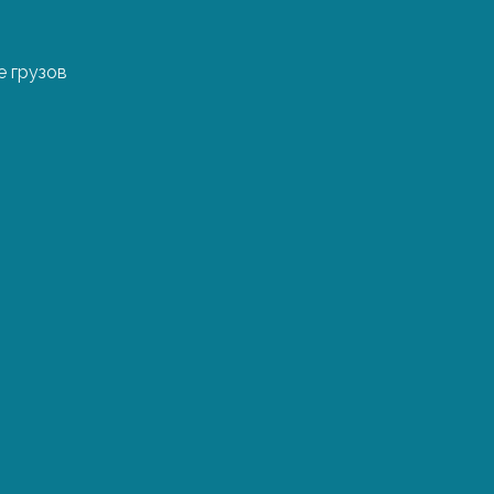
 грузов
Сроки и ц
из Чехии
Стоимость и время 
факторов — протяже
и габариты. В табл
перевозки из некот