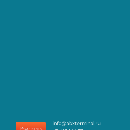
Сроки
9-11 дней
9-11 дней
9-11 дней
info@abxterminal.ru
Рассчитать