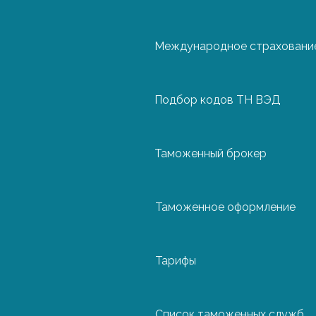
Международное страхование
Чехия
Подбор кодов ТН ВЭД
Швейцария
Таможенный брокер
Швеция
Таможенное оформление
Эстония
Тарифы
Список таможенных служб