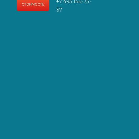
+7 495 144-75-
стоимость
и специалистами
37
ией