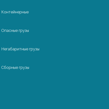
позиции и на рынках
Контейнерные
не только перевезти
ии, но и оформить
Опасные грузы
олнить весь спектр
 декларацию,
Негабаритные грузы
 и оплачиваем
авляем ваши
Сборные грузы