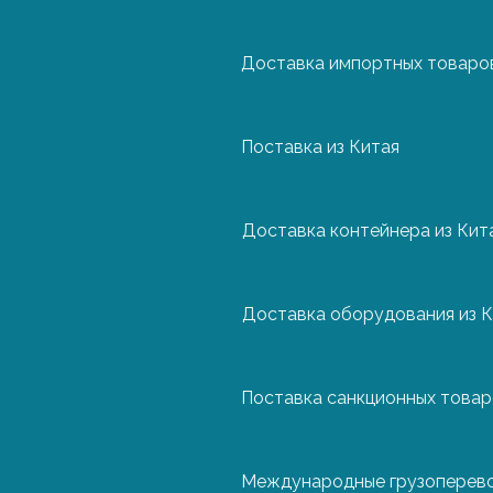
Доставка импортных товаров
Нидерланды
Поставка из Китая
Польша
Доставка контейнера из Кит
Португалия
Сложное технологическое оборудование треб
грузы имеют внушительные габариты, чувстви
важно все: упаковку, вид транспортного сред
Доставка оборудования из К
Турция
обеспечение безопасности. При доставке авт
Растаможку оборудования из Чехии проще пров
Поставка санкционных това
Финляндия
решение ФТС России – в этом случае вся про
оформлять отдельно каждую деталь. Также, ра
сертификат происхождения.
Международные грузоперев
Франция