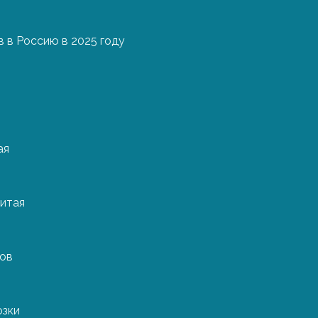
 в Россию в 2025 году
ая
ует максимально бережного обращения при перевозке.
тельны к температуре и уровню влажности. Поэтому пр
ства, схему размещения и центровки груза, механизмы 
итая
отранспортом также нужно учитывать предельную нагруз
одить в том случае, если у Вас на руках есть класси
ров
изводственная линия идет под единым кодом, и нет нео
зумеется, необходимо иметь на руках технический паспо
озки