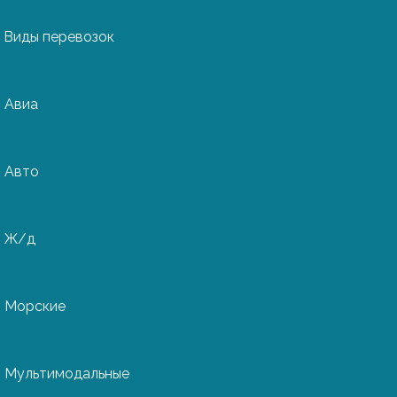
Виды перевозок
Авиа
ования из
Авто
Ж/д
ии поставляют
ние: турбины,
Морские
е, строительную
ку и оборудование
 экспортирует почти
Мультимодальные
в другие