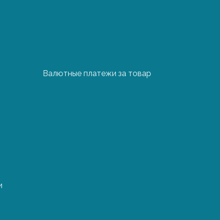
Валютные платежи за товар
1 паллет
1 машина
700 €
3000 €
700 €
3000 €
700 €
3000 €
и